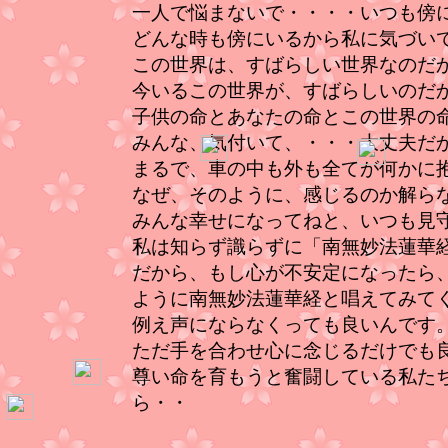
一人で悩まないで・・・・いつも傍
どんな時も傍にいるから私に気づい
この世界は、すばらしい世界なのだ
今いるこの世界が、すばらしいのだ
子供の命とあなたの命とこの世界の
みんな、気付いて、・・・大丈夫だ
まるで、車の中も外も全てが何かに
なぜ、そのように、感じるのか解ら
みんな幸せになってねと、いつも見
私は知らず識らずに「南無妙法蓮華
だから、もし心が不安定になったら
ように南無妙法蓮華経と唱えてみて
例え声にならなくっても良いんです
ただ手を合わせ心に念じるだけでも
尊い命を育もうと奮闘している私た
ら・・