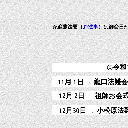
☆追薦法要（
お法事
）は御命日
◎
令和
11月
1日
→
龍口
法難
会
12月 2日 → 祖師お会
12月30日 → 小松原
法